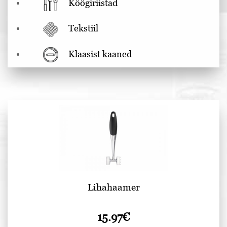
Köögiriistad
Tekstiil
Klaasist kaaned
Lihahaamer
15.97
€