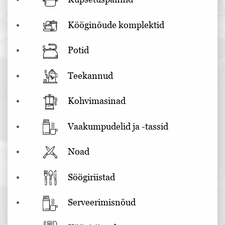
Kööginõude komplektid
Potid
Teekannud
Kohvimasinad
Vaakumpudelid ja -tassid
Noad
Söögiriistad
Serveerimisnõud