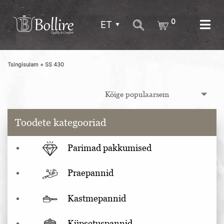
0
ET
Tsingisulam + SS 430
Toodete kategooriad
Parimad pakkumised
Praepannid
Kastmepannid
Küpsetuspannid