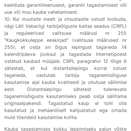
keelduda garantiiteenusest, garantii tagastamisest või
uue või muu kauba vahetamisest.
10. Kui muutsite meelt ja otsustasite ostust loobuda,
nägi Läti Vabariigi tarbijaõiguste kaitse seadus (CRPL)
ja reguleerivad valitsuse määrusi nr 255
“Kaugkokkuleppe eeskirjad” (valitsuse määrused nr
255), et ostja on õigus lepingust taganeda 14
kalendripäeva jooksul ja tagastada Internetipoest
ostetud kaubad müüjale. CRPL paragrahvi 12 lõige 6
sätestab, et kui distantsilepingu korral ostust
taganeda, vastutab tarbija taganemisõiguse
kasutamise ajal kauba kvaliteedi ja ohutuse säilimise
eest. Distantslepingu sätetest tulenevate
taganemisõiguste kasutamiseks peab ostja säilitama
originaalpakendi. Tagastatud kaup ei tohi olla
kasutatud ja mehaaniliselt kahjustatud ega omada
muid tõendeid kasutamise kohta.
Kauba tagastamises kokku leppimiseks palun võtke