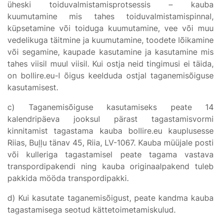
üheski toiduvalmistamisprotsessis – kauba
kuumutamine mis tahes toiduvalmistamispinnal,
küpsetamine või toiduga kuumutamine, vee või muu
vedelikuga täitmine ja kuumutamine, toodete lõikamine
või segamine, kaupade kasutamine ja kasutamine mis
tahes viisil muul viisil. Kui ostja neid tingimusi ei täida,
on bollire.eu-l õigus keelduda ostjal taganemisõiguse
kasutamisest.
c) Taganemisõiguse kasutamiseks peate 14
kalendripäeva jooksul pärast tagastamisvormi
kinnitamist tagastama kauba bollire.eu kauplusesse
Riias, Buļļu tänav 45, Riia, LV-1067. Kauba müüjale posti
või kulleriga tagastamisel peate tagama vastava
transpordipakendi ning kauba originaalpakend tuleb
pakkida mööda transpordipakki.
d) Kui kasutate taganemisõigust, peate kandma kauba
tagastamisega seotud kättetoimetamiskulud.