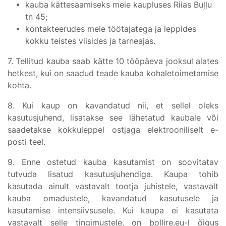
kauba kättesaamiseks meie kaupluses Riias Buļļu
tn 45;
kontakteerudes meie töötajatega ja leppides
kokku teistes viisides ja tarneajas.
7. Tellitud kauba saab kätte 10 tööpäeva jooksul alates
hetkest, kui on saadud teade kauba kohaletoimetamise
kohta.
8. Kui kaup on kavandatud nii, et sellel oleks
kasutusjuhend, lisatakse see lähetatud kaubale või
saadetakse kokkuleppel ostjaga elektrooniliselt e-
posti teel.
9. Enne ostetud kauba kasutamist on soovitatav
tutvuda lisatud kasutusjuhendiga. Kaupa tohib
kasutada ainult vastavalt tootja juhistele, vastavalt
kauba omadustele, kavandatud kasutusele ja
kasutamise intensiivsusele. Kui kaupa ei kasutata
vastavalt selle tingimustele, on bollire.eu-l õigus