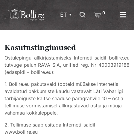
0
ET
Kasutustingimused
Ostulepingu allkirjastamiseks Interneti-saidil bollire.eu
tutvuge palun RAVA SIA, unified reg. Nr 40003919188
(edaspidi – bollire.eu):
1. Bollire.eu pakutavaid tooteid müüakse Internetis
avaldatud pakkumiste kaudu vastavalt Läti Vabariigi
tarbijaõiguste kaitse seaduse paragrahvile 10 – ostja
tellimuse vormistamisel allkirjastavad ostja ja müüja
vahemaa kokkuleppele.
2. Tellimuse saab esitada Interneti-saidil
www.bollire.eu