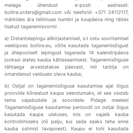
meiega ühendust e-posti aadressil:
bollire.orders@gmail.com või telefonil: +371 24112117,
märkides ära tellimuse numbri ja kuupäeva ning täites
lisatud taganemisvormi .
a) Distantslepingu allkirjastamisel, s.t ostu sooritamisel
veebipoes bollire.eu, võite kasutada taganemisõigust
ja ühepoolselt lepingust taganeda 14 kalendripäeva
jooksul alates kauba kättesaamisest. Taganemisõiguse
tähtaega arvestatakse päevast, mil tarbija on
omandanud valduses oleva kauba;
b) Ostjal on taganemisõiguse kasutamise ajal õigus
proovida kõnealust kaupa veendumaks, et see vastab
tema vajadustele ja soovidele. Pidage meeles!
Taganemisõiguse kasutamise perioodil on ostjal õigus
kasutada kaupa ulatuses, mis on vajalik kauba
kontrollimiseks (nii palju, kui seda saaks teha enne
kauba ostmist tavapoest). Kaupu ei tohi kasutada