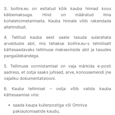
3. bollire.eu on esitatud kõik kauba hinnad koos
käibemaksuga. Hind on määratud ilma
kohaletoimetamiseta. Kauba hinnale võib rakendada
allahindlust.
4. Tellitud kauba eest saate tasuda sularahata
arvelduste abil, mis tehakse bollire.eu-s tehniliselt
kättesaadavaks tellimuse makseviiside abil ja tasudes
pangaülekandega.
5. Tellimuse vormistamisel on vaja märkida e-posti
aadress, et ostja saaks juhised, arve, konossemendi jne
vajaliku dokumentatsiooni.
6. Kauba tellimisel – ostja võib valida kauba
kättesaamise viisi:
saada kaupa kullerpostiga või Omniva
pakiautomaatide kaudu;