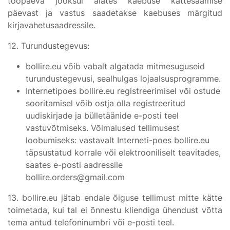
tööpäeva jooksul alates kaebuse kättesaamise
päevast ja vastus saadetakse kaebuses märgitud
kirjavahetusaadressile.
12. Turundustegevus:
bollire.eu võib vabalt algatada mitmesuguseid
turundustegevusi, sealhulgas lojaalsusprogramme.
Internetipoes bollire.eu registreerimisel või ostude
sooritamisel võib ostja olla registreeritud
uudiskirjade ja bülletäänide e-posti teel
vastuvõtmiseks. Võimalused tellimusest
loobumiseks: vastavalt Interneti-poes bollire.eu
täpsustatud korrale või elektrooniliselt teavitades,
saates e-posti aadressile
bollire.orders@gmail.com
13. bollire.eu jätab endale õiguse tellimust mitte kätte
toimetada, kui tal ei õnnestu kliendiga ühendust võtta
tema antud telefoninumbri või e-posti teel.