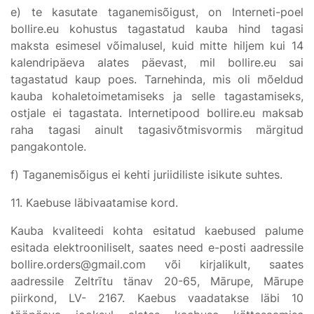
e) te kasutate taganemisõigust, on Interneti-poel
bollire.eu kohustus tagastatud kauba hind tagasi
maksta esimesel võimalusel, kuid mitte hiljem kui 14
kalendripäeva alates päevast, mil bollire.eu sai
tagastatud kaup poes. Tarnehinda, mis oli mõeldud
kauba kohaletoimetamiseks ja selle tagastamiseks,
ostjale ei tagastata. Internetipood bollire.eu maksab
raha tagasi ainult tagasivõtmisvormis märgitud
pangakontole.
f) Taganemisõigus ei kehti juriidiliste isikute suhtes.
11. Kaebuse läbivaatamise kord.
Kauba kvaliteedi kohta esitatud kaebused palume
esitada elektrooniliselt, saates need e-posti aadressile
bollire.orders@gmail.com või kirjalikult, saates
aadressile Zeltrītu tänav 20-65, Mārupe, Mārupe
piirkond, LV- 2167. Kaebus vaadatakse läbi 10