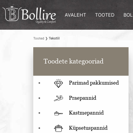
AVALEHT
TOOTED
BOL
Tooted
❯
Tekstiil
Toodete kategooriad
Parimad pakkumised
Praepannid
Kastmepannid
Küpsetuspannid