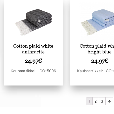
Cotton plaid white
Cotton plaid wh
anthracite
bright blue
24.97
€
24.97
€
Kaubaartikkel: CO-5006
Kaubaartikkel: CO-
1
2
3
→