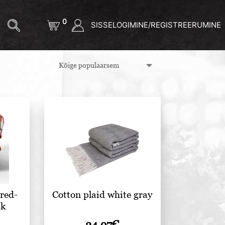
0
SISSELOGIMINE/REGISTREERUMINE
 red-
Cotton plaid white gray
ck
24.97
€