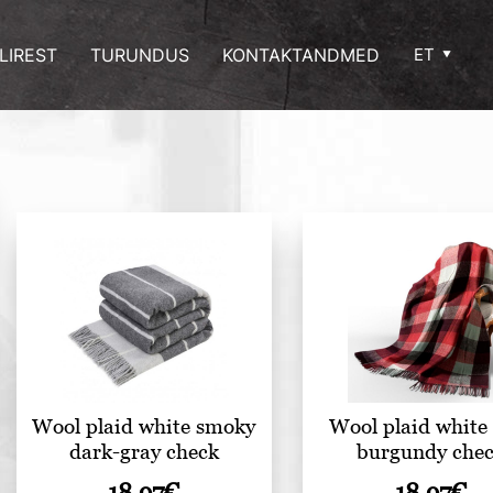
LIREST
TURUNDUS
KONTAKTANDMED
ET
Wool plaid white smoky
Wool plaid white
dark-gray check
burgundy che
18.97
€
18.97
€