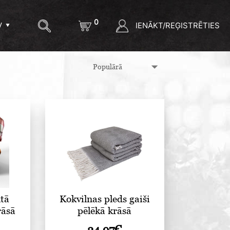
0
IENĀKT/REĢISTRĒTIES
V
ltā
Kokvilnas pleds gaiši
rāsā
pēlēkā krāsā
24.97
€