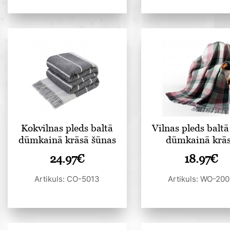
Kokvilnas pleds baltā
Vilnas pleds baltā
dūmkainā krāsā šūnas
dūmkainā krā
24.97
€
18.97
€
Artikuls: CO-5013
Artikuls: WO-20