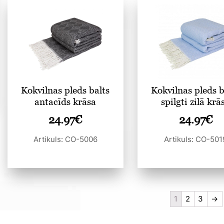
Kokvilnas pleds balts
Kokvilnas pleds b
antacīds krāsa
spilgti zilā krā
24.97
€
24.97
€
Artikuls: CO-5006
Artikuls: CO-501
1
2
3
→