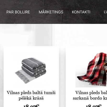
PAR BOLLIRE
MĀRKETINGS
KONTAKTI
L
Vilnas pleds baltā tumši
Vilnas pleds ba
pēlēkā krāsā
sarkanā bordo k
18.97
€
18.97
€