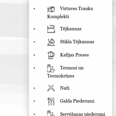
Virtuves Trauku
Komplekti
Tējkannas
Stikla Tējkannas
Kafijas Preses
Termosi un
Termokrūzes
Naži
Galda Piederumi
Servēšanas piederumi