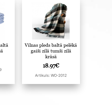
altā
Vilnas pleds baltā pelēkā
sā
gaiši zilā tumši zilā
krāsā
18.97
€
9
Artikuls: WO-2012