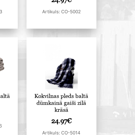
03
Artikuls: CO-5002
altā
Kokvilnas pleds baltā
dūmkainā gaiši zilā
krāsā
24.97
€
6
Artikuls: CO-5014