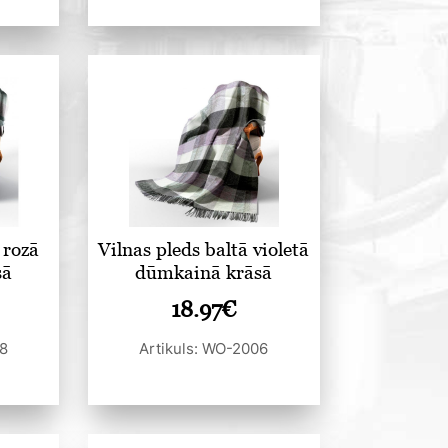
 rozā
Vilnas pleds baltā violetā
sā
dūmkainā krāsā
18.97
€
08
Artikuls: WO-2006