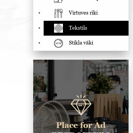
Virtuves rīki
Tekstils
Stikla vāki