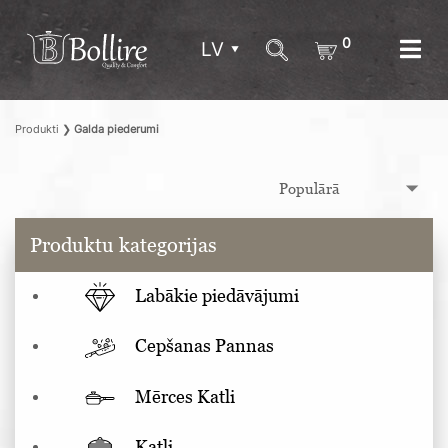
0
LV
Produkti
❯
Galda piederumi
Produktu kategorijas
Labākie piedāvājumi
Cepšanas Pannas
Mērces Katli
Katli