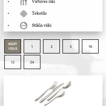
Virtuves rīki
Tekstils
Stikla vāki
RĀDĪT
1
2
5
16
VISUS
12
24