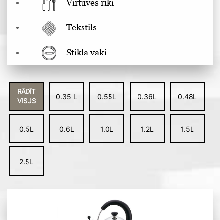
Virtuves rīki
Tekstils
Stikla vāki
RĀDĪT
0.35 L
0.55L
0.36L
0.48L
VISUS
0.5L
0.6L
1.0L
1.2L
1.5L
2.5L