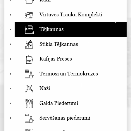
Virtuves Trauku Komplekti
Tējkannas
Stikla Tējkannas
Kafijas Preses
Termosi un Termokrūzes
Naži
Galda Piederumi
Servēšanas piederumi