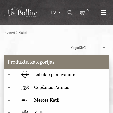
0
LV
Produkti
❯
Katliņi
Produktu kategorijas
Labākie piedāvājumi
Cepšanas Pannas
Mērces Katli
Katli