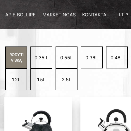
APIE BOLLIRE
MARKETINGAS
KONTAKTAI
LT
RODYTI
0.35 L
0.55L
0.36L
0.48L
VISKĄ
1.2L
1.5L
2.5L