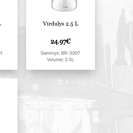
L
Virdulys 2.5 L
24.97
€
01
Gaminys: BR-3007
Volume: 2.5L