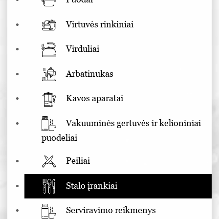
Virtuvės rinkiniai
Virduliai
Arbatinukas
Kavos aparatai
Vakuuminės gertuvės ir kelioniniai
puodeliai
Peiliai
Stalo įrankiai
Serviravimo reikmenys