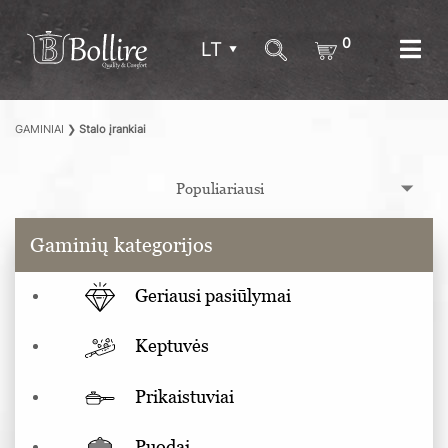
0
LT
GAMINIAI
❯
Stalo įrankiai
Gaminių kategorijos
Geriausi pasiūlymai
Keptuvės
Prikaistuviai
Puodai