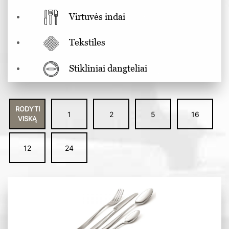
Virtuvės indai
Tekstiles
Stikliniai dangteliai
RODYTI
1
2
5
16
VISKĄ
12
24