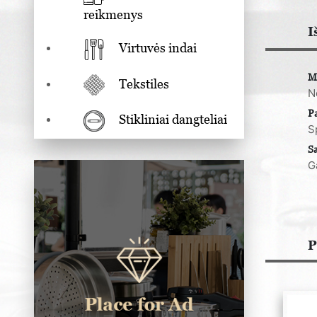
reikmenys
I
Virtuvės indai
M
Tekstiles
N
P
Stikliniai dangteliai
S
S
G
P