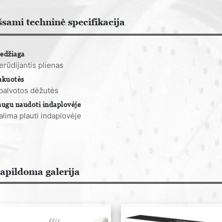
šsami techninė specifikacija
edžiaga
erūdijantis plienas
akuotės
palvotos dėžutės
augu naudoti indaplovėje
alima plauti indaplovėje
apildoma galerija