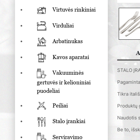
Virtuvės rinkiniai
Virduliai
Arbatinukas
A
Kavos aparatai
STALO ĮR
Vakuuminės
gertuvės ir kelioniniai
Pagaminta
puodeliai
Tikra ital
Peiliai
Produktų 
Naudotis s
Stalo įrankiai
Be to, išs
Serviravimo