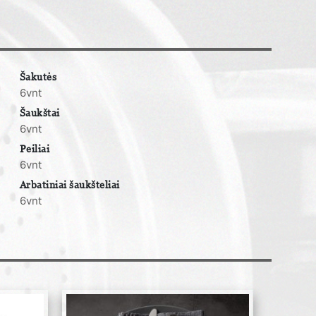
Šakutės
6vnt
Šaukštai
6vnt
Peiliai
6vnt
Arbatiniai šaukšteliai
6vnt