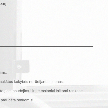
ys
netų
nims.
ukštos kokybės nerūdijantis plienas.
togiam naudojimui ir jie maloniai laikomi rankose.
vo paruošta rankomis!