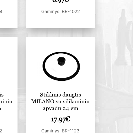
24
Gaminys: BR-1022
is
Stiklinis dangtis
niniu
MILANO su silikoniniu
m
apvadu 24 cm
17.97
€
2
Gaminys: BR-1123