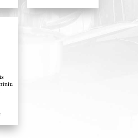
is
niniu
m
1