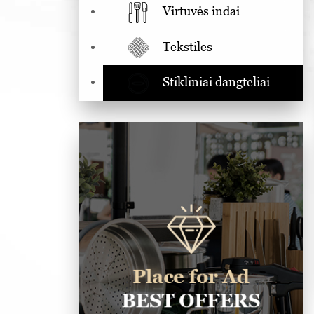
Virtuvės indai
Tekstiles
Stikliniai dangteliai