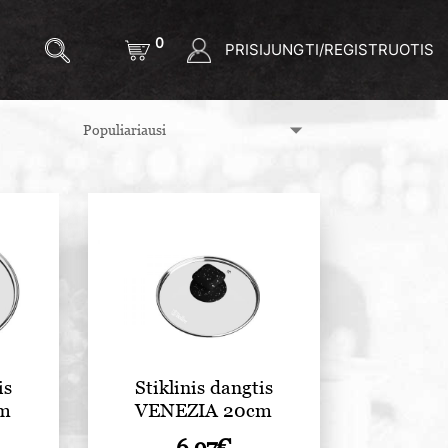
0
PRISIJUNGTI/REGISTRUOTIS
is
Stiklinis dangtis
cm
VENEZIA 20cm
6.97
€