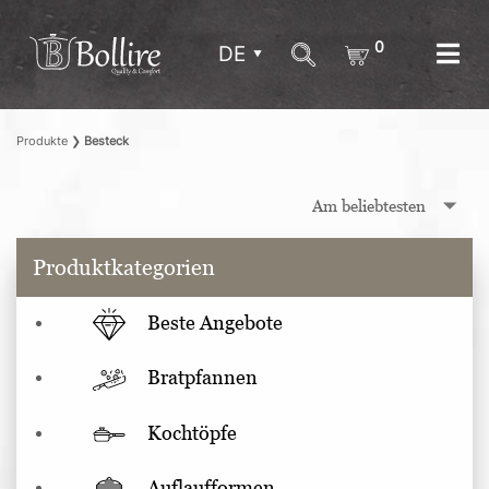
0
DE
Produkte
❯
Besteck
Produktkategorien
Beste Angebote
Bratpfannen
Kochtöpfe
Auflaufformen