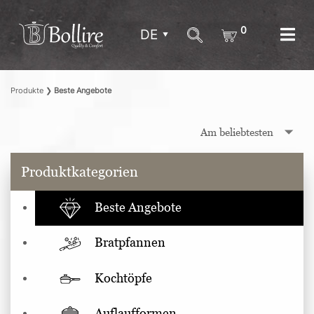
0
DE
Produkte
❯
Beste Angebote
Produktkategorien
Beste Angebote
Bratpfannen
Kochtöpfe
Auflaufformen