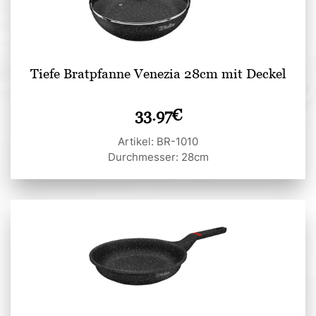
Tiefe Bratpfanne Venezia 28cm mit Deckel
33.97
€
Artikel: BR-1010
Durchmesser: 28cm