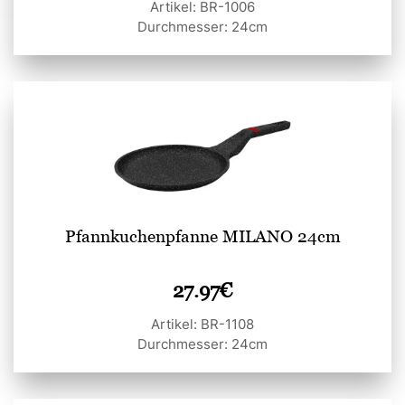
Artikel: BR-1006
Durchmesser: 24cm
Pfannkuchenpfanne MILANO 24cm
27.97
€
Artikel: BR-1108
Durchmesser: 24cm