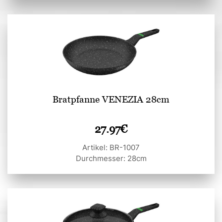
Bratpfanne VENEZIA 28cm
27.97
€
Artikel: BR-1007
Durchmesser: 28cm