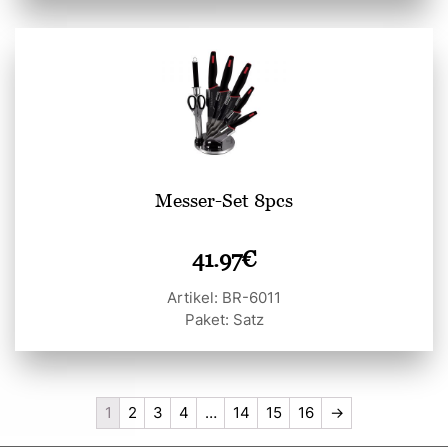
Messer-Set 8pcs
41.97
€
Artikel: BR-6011
Paket: Satz
1
2
3
4
…
14
15
16
→