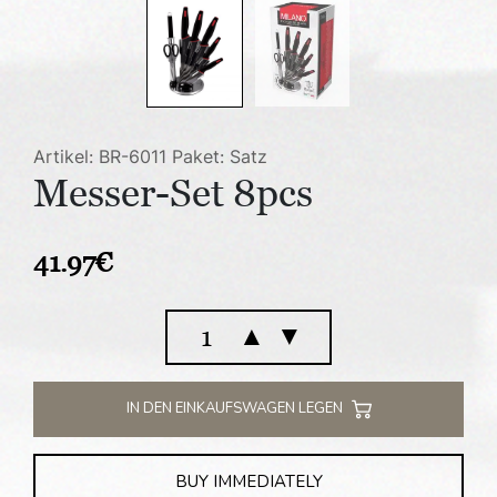
Artikel: BR-6011
Paket: Satz
Messer-Set 8pcs
41.97
€
Messer-
▲
▼
Set
8pcs
Menge
IN DEN EINKAUFSWAGEN LEGEN
BUY IMMEDIATELY