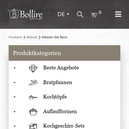
0
DE
Produkte
❯
Messer
❯
Messer-Set 8pcs
Produktkategorien
Beste Angebote
Bratpfannen
Kochtöpfe
Auflaufformen
Kochgeschirr-Sets