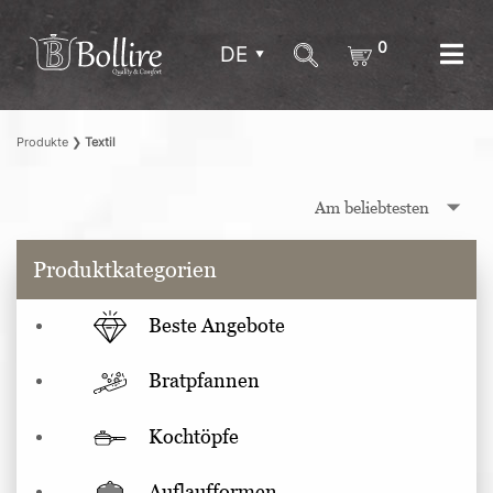
0
DE
Produkte
❯
Textil
Produktkategorien
Beste Angebote
Bratpfannen
Kochtöpfe
Auflaufformen