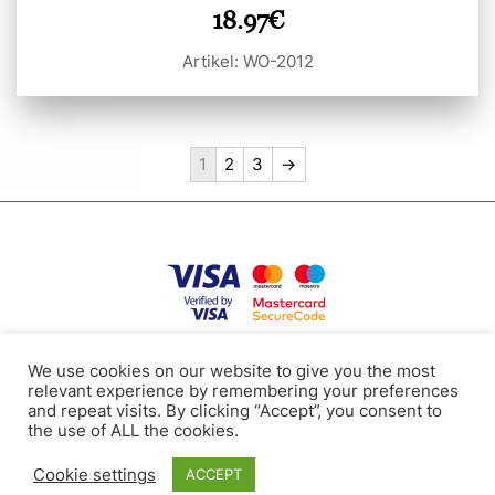
18.97
€
Artikel: WO-2012
1
2
3
→
Datenschutzpolitik
Nutzungsbedingungen
Cookies
Kontakte
We use cookies on our website to give you the most
relevant experience by remembering your preferences
and repeat visits. By clicking “Accept”, you consent to
the use of ALL the cookies.
Tel: +371 24112117
E-mail: bollire.orders@gmail.com
Cookie settings
RAVA SIA, Registriernr.: 40003919188, Zeltritu st. 20-65, Marupe, Latvia
ACCEPT