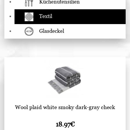
Küchenutensilien
Textil
Glasdeckel
Wool plaid white smoky dark-gray check
18.97
€