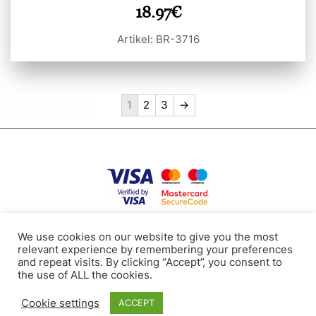
18.97
€
Artikel: BR-3716
1
2
3
→
Datenschutzpolitik
Nutzungsbedingungen
Cookies
Kontakte
We use cookies on our website to give you the most
relevant experience by remembering your preferences
and repeat visits. By clicking “Accept”, you consent to
the use of ALL the cookies.
Tel: +371 24112117
E-mail: bollire.orders@gmail.com
Cookie settings
RAVA SIA, Registriernr.: 40003919188, Zeltritu st. 20-65, Marupe, Latvia
ACCEPT