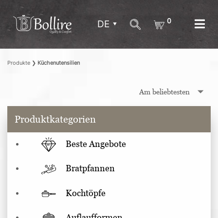
0
DE
Produkte
❯
Küchenutensilien
Produktkategorien
Beste Angebote
Bratpfannen
Kochtöpfe
Auflaufformen