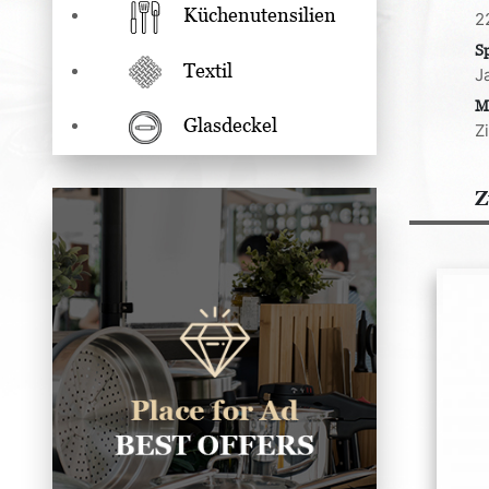
Küchenutensilien
2
S
Textil
J
M
Glasdeckel
Z
Z