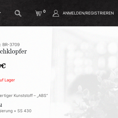
0
ANMELDEN/REGISTRIEREN
l: BR-3709
schklopfer
7
€
auf Lager
rtiger Kunststoff – „ABS“
al
gierung + SS 430