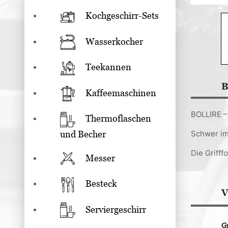
Kochgeschirr-Sets
Wasserkocher
Teekannen
B
Kaffeemaschinen
BOLLIRE – 
Thermoflaschen
und Becher
Schwer im
Die Grifff
Messer
Besteck
V
Serviergeschirr
G