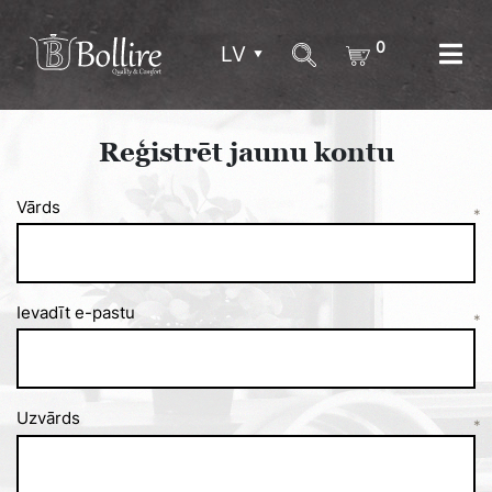
0
LV
Reģistrēt jaunu kontu
Vārds
*
Ievadīt e-pastu
*
Uzvārds
*