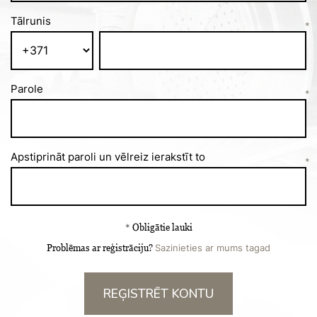
Tālrunis
*
Parole
*
Apstiprināt paroli un vēlreiz ierakstīt to
*
Obligātie lauki
*
Problēmas ar reģistrāciju?
Sazinieties ar mums tagad
REĢISTRĒT KONTU