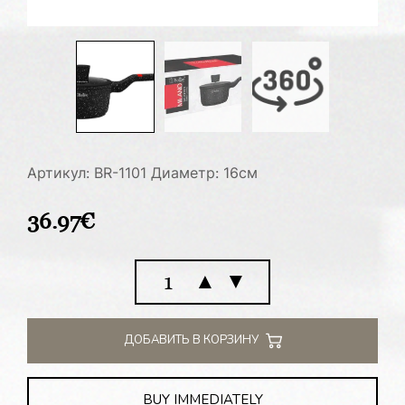
Артикул: BR-1101
Диаметр: 16см
36.97
€
Количество
▲
▼
товара
Ковш
MILANO
ДОБАВИТЬ В КОРЗИНУ
1.4
Л
BUY IMMEDIATELY