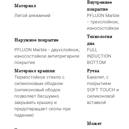
Внутреннее
Материал
покрытие
Литой алюминий
PFLUON Marble
- трехслойное,
износостойкое
Tехнология
Наружное покрытие
дна
PFLUON Marble - двухслойное,
FULL
износостойкое антипригарное
INDUCTION
покрытие
BOTTOM
Материал крышки
Ручка
Термостойкое стекло с
Бакелит, с
силиконовым ободком
покрытием
(силиконовый ободок
SOFT TOUCH и
позволяет бесшумно
силиконовой
закрывать крышку и
вставкой
предотвращает сколы при
падении)
Может