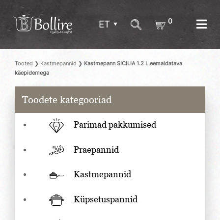
0
ET
Tooted
❯
Kastmepannid
❯
Kastmepann SICILIA 1.2 L eemaldatava
käepidemega
Toodete kategooriad
Parimad pakkumised
Praepannid
Kastmepannid
Küpsetuspannid