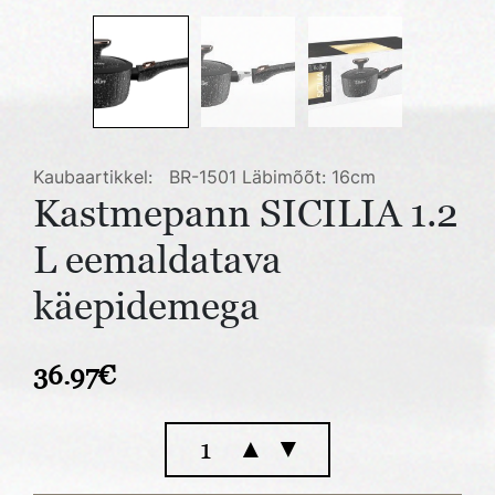
Kaubaartikkel: BR-1501
Läbimõõt: 16cm
Kastmepann SICILIA 1.2
L eemaldatava
käepidemega
36.97
€
Kastmepann
▲
▼
SICILIA
1.2