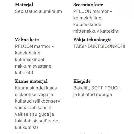
Materjal
Seesmine kate
Sepistatud alumiinium
PFLUON marmor -
kolmekihiline
kulumiskindel
mittenakkuv kattekiht
Väline kate
Põhja tehnoloogia
PFLUON marmor -
TÄISINDUKTSIOONPÕHI
kahekihiline
kulumiskindel
nakkumisvastane
kattekiht
Kaane materjal
Käepide
Kuumuskindel klaas
Bakeliit, SOFT TOUCH
silikoonservaga ja
ja kullatud nupuga
kullatud (silikoonserv
võimaldab kaanel
vaikselt sulguda ja
takistab sisselõigete
kukkumist)