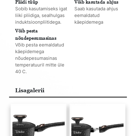
Pliidi tüüp
Võib kasutada ahjus
Sobib kasutamiseks igat
Saab kasutada ahjus
liiki pliidiga, sealhulgas
eemaldatud
induktsioonpliitidega.
käepidemega
Võib pesta
nõudepesumasinas
Võib pesta eemaldatud
käepidemega
nõudepesumasinas
temperatuuril mitte üle
40 C.
Lisagalerii