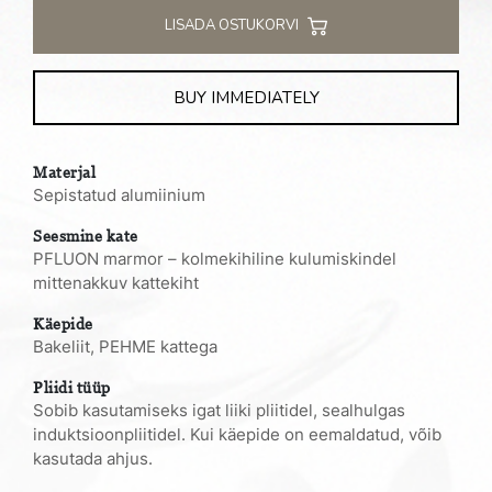
L
LISADA OSTUKORVI
eemaldatava
käepidemega
BUY IMMEDIATELY
kogus
Materjal
Sepistatud alumiinium
Seesmine kate
PFLUON marmor – kolmekihiline kulumiskindel
mittenakkuv kattekiht
Käepide
Bakeliit, PEHME kattega
Pliidi tüüp
Sobib kasutamiseks igat liiki pliitidel, sealhulgas
induktsioonpliitidel. Kui käepide on eemaldatud, võib
kasutada ahjus.