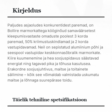
Kirjeldus
Paljudes asjaoludes konkurentidest paremad, on
Bollire marmorkattega kööginõud samaväärsetest
kleepumisvastaste omaduste poolest 3 korda
paremad, 50% kriimustuskindlamad ja 2 korda
vastupidavamad. Neil on sepistatud alumiinium põhi ja
seespool vastupidav keskkonnasõbralik marmorkate.
Kiire kuumenemine ja hea soojuspidavus säästavad
energiat ning tagavad pika ja tõhusa kasutusea.
Erakordne soojusjuhtivus, maitse ja toitainete
säilimine – kõik see võimaldab valmistada uskumatu
maitse ja lõhnaga suurepärase toidu.
Täielik tehniline spetsifikatsioon