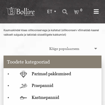
0
ET
Kuumuskindel klaas silikoonservaga ja kullatud (silikoonserv võimaldab kaanel
vaikselt sulguda ja takistab sisselõigete kukkumist)
Toodete kategooriad
Parimad pakkumised
Praepannid
Kastmepannid