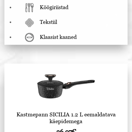
Köögiriistad
Tekstiil
Klaasist kaaned
Kastmepann SICILIA 1.2 L eemaldatava
käepidemega
36.97
€