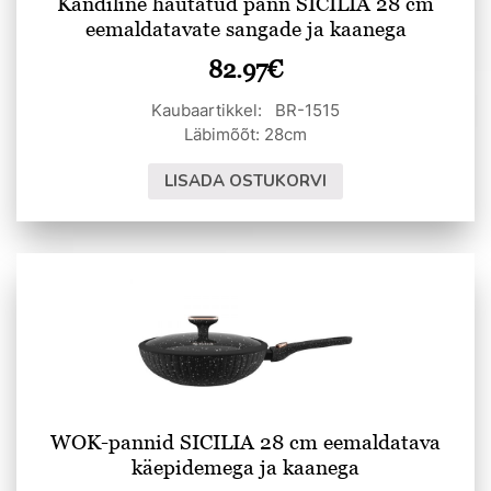
Kandiline hautatud pann SICILIA 28 cm
eemaldatavate sangade ja kaanega
82.97
€
Kaubaartikkel: BR-1515
Läbimõõt: 28cm
LISADA OSTUKORVI
WOK-pannid SICILIA 28 cm eemaldatava
käepidemega ja kaanega