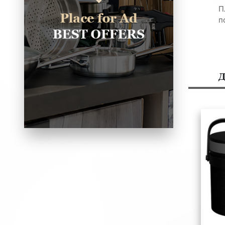
П
п
Д