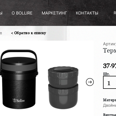
Ы
О BOLLIRE
МАРКЕТИНГ
КОНТАКТЫ
< Обратно к списку
 Л
Артик
Терм
37.9
Шт.
Колич
товар
Терм
для
Матер
пище
Двойны
проду
Внутр