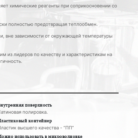
ляет химические реагенты при соприкосновении со
ески полностью предотвращая теплообмен.
ми, вне зависимости от окружающей температуры
им из лидеров по качеству и характеристикам на
гичность.
нутренняя поверхность
Сатиновая полировка.
Пластиковый контейнер
ластик высшего качества - “ПП”
Можно использовать в микроволновке