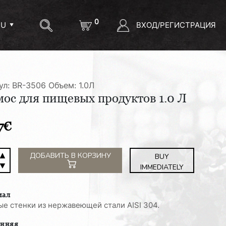
0
ВХОД/РЕГИСТРАЦИЯ
RU
ул: BR-3506
Объем: 1.0Л
ос для пищевых продуктов 1.0 Л
7
€
▲
ество
ДОБАВИТЬ В КОРЗИНУ
BUY
▼
а
IMMEDIATELY
ос
иал
вых
е стенки из нержавеющей стали AISI 304.
ктов
енняя