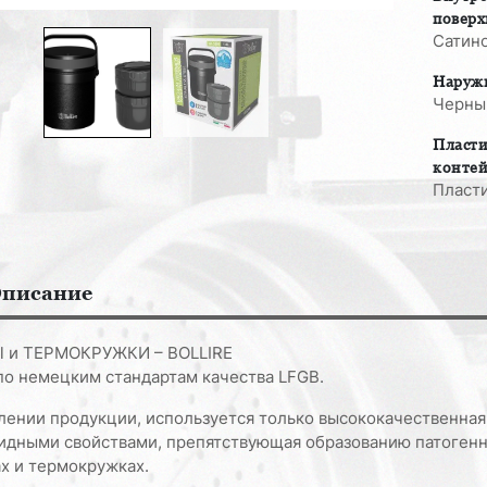
1.0
поверх
Л
Сатино
Наруж
Черны
Пласт
конте
Пласти
писание
 и ТЕРМОКРУЖКИ – BOLLIRE
по немецким стандартам качества LFGB.
влении продукции, используется только высококачественна
идными свойствами, препятствующая образованию патогенн
х и термокружках.