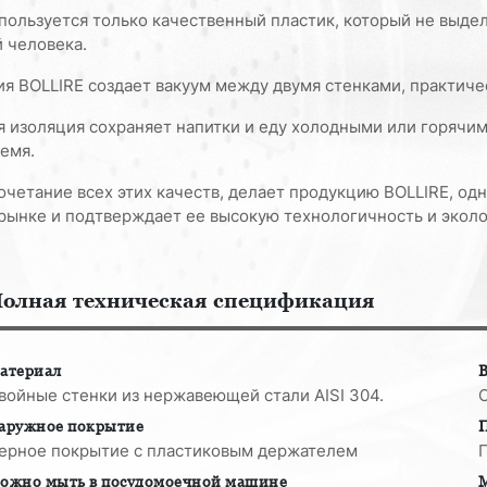
пользуется только качественный пластик, который не выде
 человека.
ия BOLLIRE cоздает вакуум между двумя стенками, практич
я изоляция сохраняет напитки и еду холодными или горячи
емя.
четание всех этих качеств, делает продукцию BOLLIRE, одн
рынке и подтверждает ее высокую технологичность и эколо
олная техническая спецификация
атериал
В
войные стенки из нержавеющей стали AISI 304.
аружное покрытие
ерное покрытие с пластиковым держателем
П
ожно мыть в посудомоечной машине