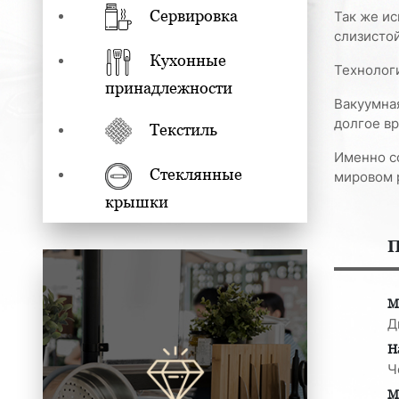
Сервировка
Так же ис
слизистой
Кухонные
Технолог
принадлежности
Вакуумна
долгое вр
Текстиль
Именно со
Стеклянные
мировом 
крышки
П
М
Д
Н
Ч
М