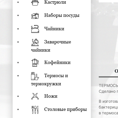
Кастрюли
Наборы посуды
Чайники
Заварочные
чайники
Кофейники
О
Термосы и
термокружки
ТЕРМОСЫ
Сделано 
Ножи
В изгото
бактериц
Столовые приборы
в термоса