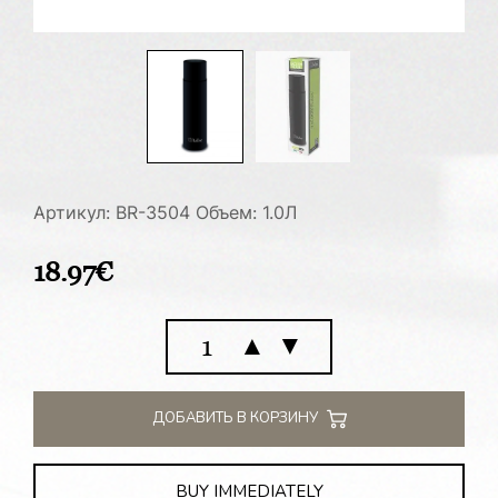
Артикул: BR-3504
Объем: 1.0Л
18.97
€
Количество
▲
▼
товара
Термос
1.0
ДОБАВИТЬ В КОРЗИНУ
Л
BUY IMMEDIATELY