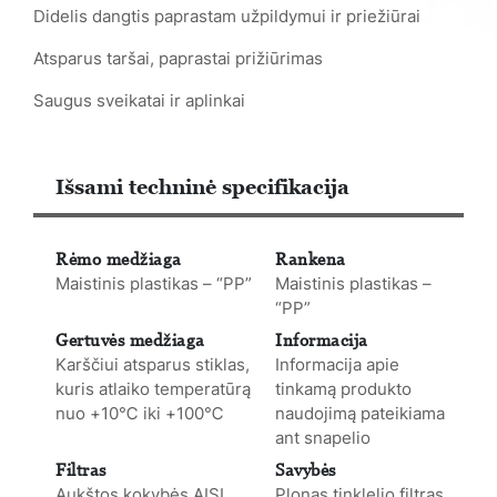
Didelis dangtis paprastam užpildymui ir priežiūrai
Atsparus taršai, paprastai prižiūrimas
Saugus sveikatai ir aplinkai
Išsami techninė specifikacija
Rėmo medžiaga
Rankena
Maistinis plastikas – “PP”
Maistinis plastikas –
“PP”
Gertuvės medžiaga
Informacija
Karščiui atsparus stiklas,
Informacija apie
kuris atlaiko temperatūrą
tinkamą produkto
nuo +10℃ iki +100℃
naudojimą pateikiama
ant snapelio
Filtras
Savybės
Aukštos kokybės AISI
Plonas tinklelio filtras