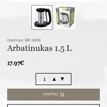
Gaminys: BR-3406
Arbatinukas 1.5 L
17.97
€
produkto
▲
▼
kiekis:
Arbatinukas
1.5
Į KREPŠELĮ
L