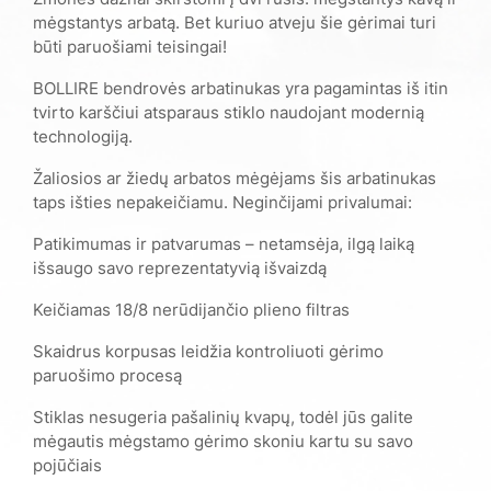
mėgstantys arbatą. Bet kuriuo atveju šie gėrimai turi
būti paruošiami teisingai!
BOLLIRE bendrovės arbatinukas yra pagamintas iš itin
tvirto karščiui atsparaus stiklo naudojant modernią
technologiją.
Žaliosios ar žiedų arbatos mėgėjams šis arbatinukas
taps išties nepakeičiamu. Neginčijami privalumai:
Patikimumas ir patvarumas – netamsėja, ilgą laiką
išsaugo savo reprezentatyvią išvaizdą
Keičiamas 18/8 nerūdijančio plieno filtras
Skaidrus korpusas leidžia kontroliuoti gėrimo
paruošimo procesą
Stiklas nesugeria pašalinių kvapų, todėl jūs galite
mėgautis mėgstamo gėrimo skoniu kartu su savo
pojūčiais