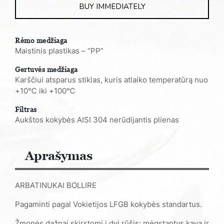
BUY IMMEDIATELY
Rėmo medžiaga
Maistinis plastikas – “PP”
Gertuvės medžiaga
Karščiui atsparus stiklas, kuris atlaiko temperatūrą nuo
+10℃ iki +100℃
Filtras
Aukštos kokybės AISI 304 nerūdijantis plienas
Aprašymas
ARBATINUKAI BOLLIRE
Pagaminti pagal Vokietijos LFGB kokybės standartus.
Žmonės dažnai skirstomi į dvi rūšis: mėgstantys kavą ir