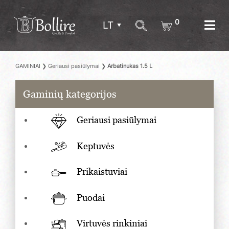
0
LT
GAMINIAI
❯
Geriausi pasiūlymai
❯
Arbatinukas 1.5 L
Gaminių kategorijos
Geriausi pasiūlymai
Keptuvės
Prikaistuviai
Puodai
Virtuvės rinkiniai