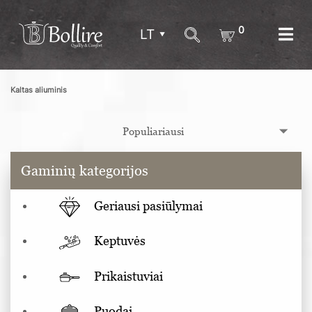
0
LT
Kaltas aliuminis
Gaminių kategorijos
Geriausi pasiūlymai
Keptuvės
Prikaistuviai
Puodai