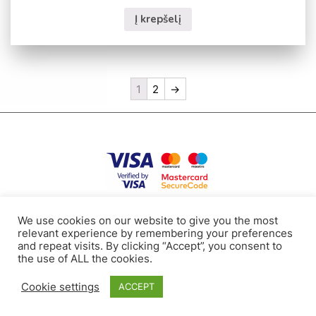
Į krepšelį
1
2
→
Mokėjimai ir pristatymas
Naudojimo sąlygos
Slapukai
Kontaktai
We use cookies on our website to give you the most
relevant experience by remembering your preferences
and repeat visits. By clicking “Accept”, you consent to
the use of ALL the cookies.
Tel: +371 24112117
E-mail: bollire.orders@gmail.com
Cookie settings
ACCEPT
RAVA SIA, Registration no.: 40003919188, Zeltritu st. 20-65, Marupe, Latvia
© 2026
Bollire.eu
mājas lapu izstrāde