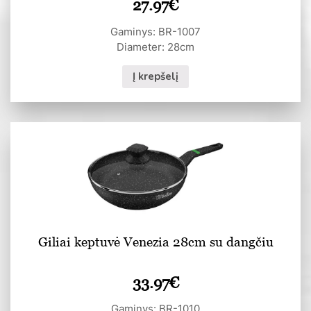
27.97
€
Gaminys: BR-1007
Diameter: 28cm
Į krepšelį
Giliai keptuvė Venezia 28cm su dangčiu
33.97
€
Gaminys: BR-1010