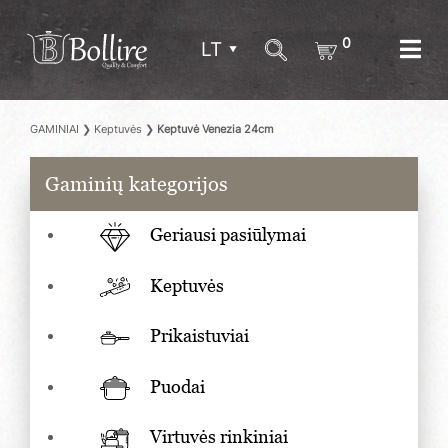
0
LT
GAMINIAI
❯
Keptuvės
❯
Keptuvė Venezia 24cm
Gaminių kategorijos
Geriausi pasiūlymai
Keptuvės
Prikaistuviai
Puodai
Virtuvės rinkiniai