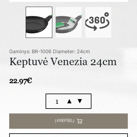
Gaminys: BR-1006
Diameter: 24cm
Keptuvė Venezia 24cm
22.97
€
produkto
▲
▼
kiekis:
Keptuvė
Venezia
Į KREPŠELĮ
24cm