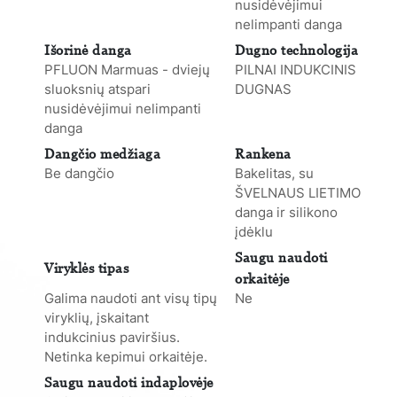
nusidėvėjimui
nelimpanti danga
Išorinė danga
Dugno technologija
PFLUON Marmuas - dviejų
PILNAI INDUKCINIS
sluoksnių atspari
DUGNAS
nusidėvėjimui nelimpanti
danga
Dangčio medžiaga
Rankena
Be dangčio
Bakelitas, su
ŠVELNAUS LIETIMO
danga ir silikono
įdėklu
Saugu naudoti
Viryklės tipas
orkaitėje
Galima naudoti ant visų tipų
Ne
viryklių, įskaitant
indukcinius paviršius.
Netinka kepimui orkaitėje.
Saugu naudoti indaplovėje