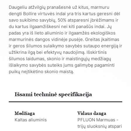
Daugeliu atžvilgių pranašesnė už kitus, marmuru
dengti Bollire virtuvės indai yra tris kartus geresni dėl
savo sukibimo savybių, 50% atsparesni įbrėžimams ir
du kartus ilgaamžiškesni nei kiti panašūs indai. Jų
padas yra iš lieto aliuminio ir ilgaamžės ekologiškos
marmurinės dangos vidinėje pusėje. Greitas įkaitimas
ir geros šilumos sulaikymo savybės sutaupo energiją ir
užtikrina ilgą bei efektyvų naudojimą. Išskirtinis
šilumos laidumas, skonio ir maistingųjų medžiagų
išlaikymo savybės suteiks jums galimybę pagaminti
puikų neįtikėtino skonio maistą.
Išsami techninė specifikacija
Medžiaga
Vidaus danga
Kaltas aliuminis
PFLUON Marmuas -
trijų sluoksnių atspari