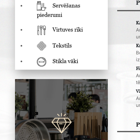
P
Servēšanas
piederumi
K
Virtuves rīki
A
u
Tekstils
K
B
i
Stikla vāki
Fi
A
t
V
A
u
P