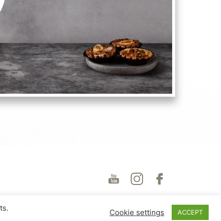
ts.
Cookie settings
ACCEPT
© 2026
Bollire.eu
upes Novads, Latvija LV-2167