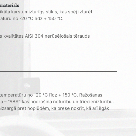
materiāls
ikāta karstumizturīgs stikls, kas spēj izturēt
atūru no -20 ℃ līdz + 150 ℃.
s kvalitātes AISI 304 nerūsējošais tērauds
rēt temperatūru no -20 ℃ līdz + 150 ℃. Ražošanas
a – “ABS”, kas nodrošina noturību un triecienizturību.
izsargā pret noplūdēm, ka prese nokrīt, kā arī ilgāk