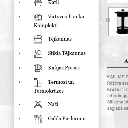
Katli
Virtuves Trauku
Komplekti
Tējkannas
Stikla Tējkannas
A
Kafijas Preses
KAFIJAS 
Termosi un
Ražota sas
Krūze ir i
Termokrūzes
tehnoloģij
Silikona b
Naži
saglabā ka
Galda Piederumi