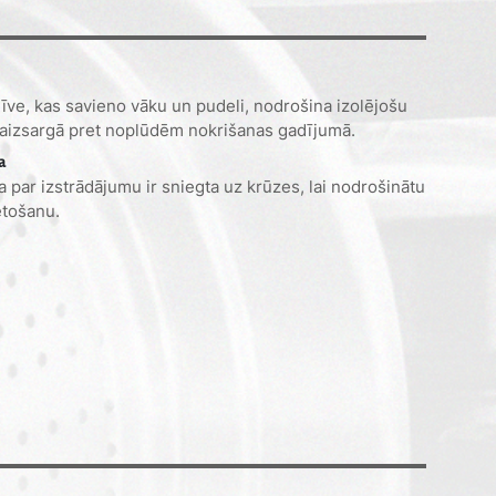
līve, kas savieno vāku un pudeli, nodrošina izolējošu
 aizsargā pret noplūdēm nokrišanas gadījumā.
a
a par izstrādājumu ir sniegta uz krūzes, lai nodrošinātu
etošanu.
e