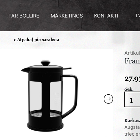
PAR BOLLIRE
MĀRKETINGS
KONTAKTI
L
< Atpakaļ pie saraksta
Artiku
Fran
27.9
Gab.
Franč
kafija
prese
1.5
Karkasa
L
Augsta
quanti
triecie