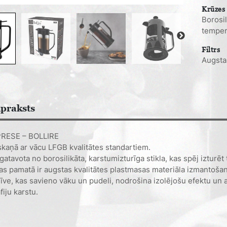
Krūzes 
Borosil
temper
Filtrs
Augsta
praksts
PRESE – BOLLIRE
kaņā ar vācu LFGB kvalitātes standartiem.
zgatavota no borosilikāta, karstumizturīga stikla, kas spēj iztu
as pamatā ir augstas kvalitātes plastmasas materiāla izmantošan
līve, kas savieno vāku un pudeli, nodrošina izolējošu efektu un a
fiju karstu.