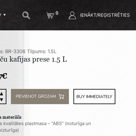
0
IENĀKT/REĢISTRĒTIES
V
ls: BR-3306
Tilpums: 1.5L
ču kafijas prese 1.5 L
7
€
▲
u
PIEVIENOT GROZAM
BUY IMMEDIATELY
▼
s
 materiāls
s kvalitātes plastmasa – “ABS” (noturīga un
ty
nizturīga)