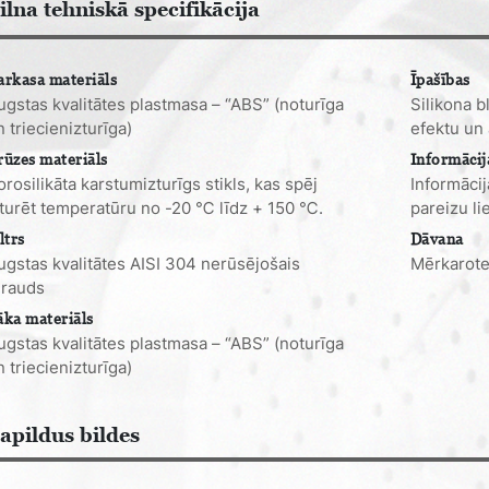
ilna tehniskā specifikācija
arkasa materiāls
Īpašības
ugstas kvalitātes plastmasa – “ABS” (noturīga
Silikona b
n triecienizturīga)
efektu un
rūzes materiāls
Informācij
orosilikāta karstumizturīgs stikls, kas spēj
Informācij
zturēt temperatūru no -20 ℃ līdz + 150 ℃.
pareizu li
ltrs
Dāvana
ugstas kvalitātes AISI 304 nerūsējošais
Mērkarot
ērauds
āka materiāls
ugstas kvalitātes plastmasa – “ABS” (noturīga
n triecienizturīga)
apildus bildes