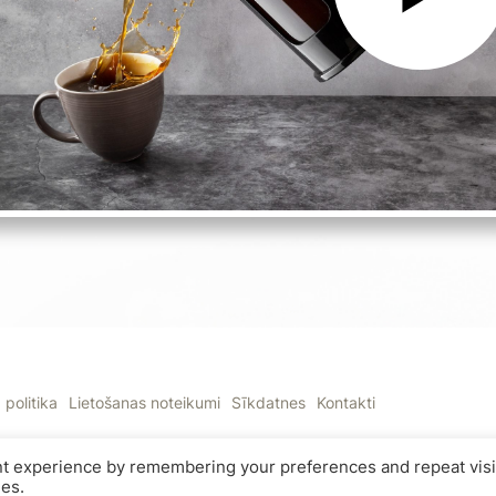
politika
Lietošanas noteikumi
Sīkdatnes
Kontakti
nt experience by remembering your preferences and repeat visi
ies.
A SIA, Reģistrācijas Nr.: 40003919188,Zeltrītu iela 20-65, Mārupe, Mār