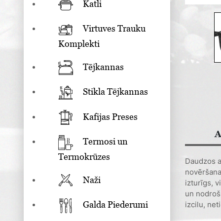
Katli
Virtuves Trauku
Komplekti
Tējkannas
Stikla Tējkannas
Kafijas Preses
A
Termosi un
Termokrūzes
Daudzos as
novēršanas
Naži
izturīgs, 
un nodroši
Galda Piederumi
izcilu, ne