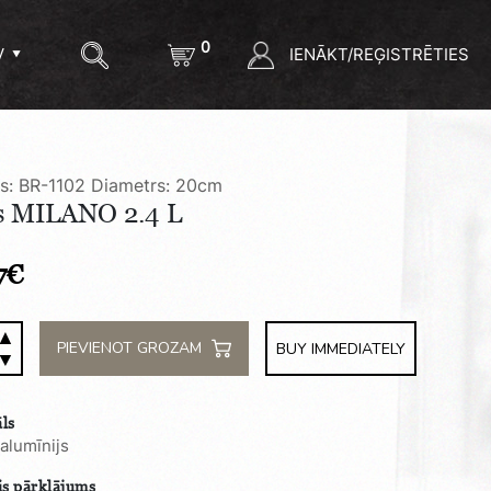
0
IENĀKT/REĢISTRĒTIES
V
ls: BR-1102
Diametrs: 20cm
s MILANO 2.4 L
7
€
▲
PIEVIENOT GROZAM
BUY IMMEDIATELY
▼
NO
ls
ty
 alumīnijs
is pārklājums