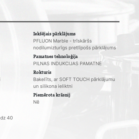
Iekšējais pārklājums
PFLUON Marble - trīskāršs
nodilumizturīgs pretlīpošs pārklājums
Pamatnes tehnoloģija
PILNAS INDUKCIJAS PAMATNE
Rokturis
i
Bakelīts, ar SOFT TOUCH pārklājumu
un silikona ieliktni
Piemērota krāsnij
Nē
edz 40