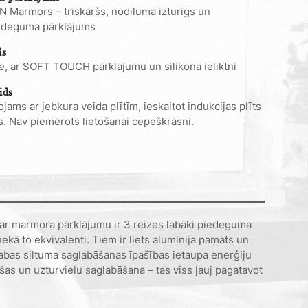
 Marmors – trīskāršs, nodiluma izturīgs un
edeguma pārklājums
is
te, ar SOFT TOUCH pārklājumu un silikona ieliktni
ids
jams ar jebkura veida plītīm, ieskaitot indukcijas plīts
s. Nav piemērots lietošanai cepeškrāsnī.
 ar marmora pārklājumu ir 3 reizes labāki piedeguma
ekā to ekvivalenti. Tiem ir liets alumīnija pamats un
labas siltuma saglabāšanas īpašības ietaupa enerģiju
šas un uzturvielu saglabāšana – tas viss ļauj pagatavot