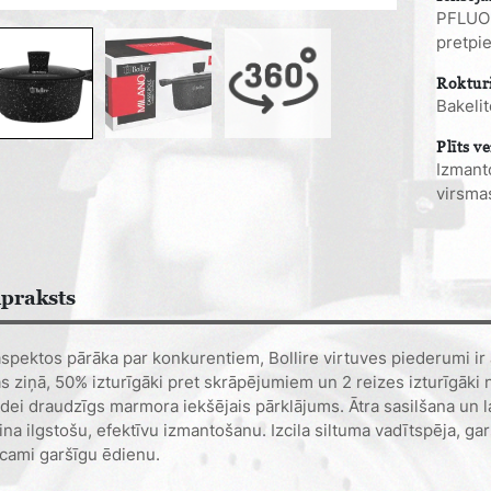
PFLUON
pretpi
Roktur
Bakeli
Plīts ve
Izmanto
virsma
praksts
pektos pārāka par konkurentiem, Bollire virtuves piederumi ir
 ziņā, 50% izturīgāki pret skrāpējumiem un 2 reizes izturīgāki n
videi draudzīgs marmora iekšējais pārklājums. Ātra sasilšana un 
na ilgstošu, efektīvu izmantošanu. Izcila siltuma vadītspēja, gar
ticami garšīgu ēdienu.