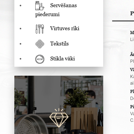
Servēšanas
P
piederumi
Virtuves rīki
M
L
Tekstils
Ā
Stikla vāki
P
V
K
a
Pl
De
P
V
C