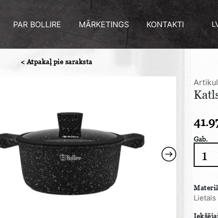
PAR BOLLIRE
MĀRKETINGS
KONTAKTI
L
< Atpakaļ pie saraksta
Artiku
Katl
41.9
Gab.
Katls
MILA
2.4
L
Materiā
quanti
Lietais
Iekšēja