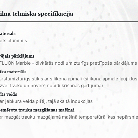
ilna tehniskā specifikācija
ateriāls
iets alumīnijs
rējais pārklājums
FLUON Marble - divkāršs nodilumizturīgs pretlīpošs pārklājums
āka materiāls
arstumizturīgs stikls ar silikona apmali (silikona apmale ļauj klus
izvērt vāku un novērš nobīdi krišanas gadījumā)
īts veids
r jebkura veida plītij, tajā skaitā indukcijas
iemērota trauku mazgāšanas mašīnai
ar mazgāt trauku mazgājamā mašīnā temperatūrā, kas nepārsni
.