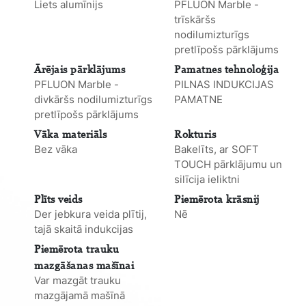
Liets alumīnijs
PFLUON Marble -
trīskāršs
nodilumizturīgs
pretlīpošs pārklājums
Ārējais pārklājums
Pamatnes tehnoloģija
PFLUON Marble -
PILNAS INDUKCIJAS
divkāršs nodilumizturīgs
PAMATNE
pretlīpošs pārklājums
Vāka materiāls
Rokturis
Bez vāka
Bakelīts, ar SOFT
TOUCH pārklājumu un
silīcija ieliktni
Plīts veids
Piemērota krāsnij
Der jebkura veida plītij,
Nē
tajā skaitā indukcijas
Piemērota trauku
mazgāšanas mašīnai
Var mazgāt trauku
mazgājamā mašīnā