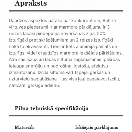
Apraksts
Daudzos aspektos pārāka par konkurentiem, Bollire
virtuves piederumi ir ar marmora pārklājumu ir 3
reizes labāki piedeguma novēršanas ziņā, 50%
izturīgāki pret skrāpējumiem un 2 reizes izturīgāki
nekā to ekvivalenti. Tiem ir liets alumīnija pamats un
izturīgs, videi draudzīgs marmora iekšējais pārklājums.
Ātra sasilšana un labas siltuma saglabāšanas īpašības
ietaupa enerģiju un nodrošina ilgstošu, efektīvu
izmantošanu. Izcila siltuma vadītspēja, garšas un
uzturvielu saglabāšana – tas viss ļauj pagatavot izcilu,
neticami garšīgu ēdienu.
Pilna tehniskā specifikācija
Materiāls
Iekšējais pārklājums