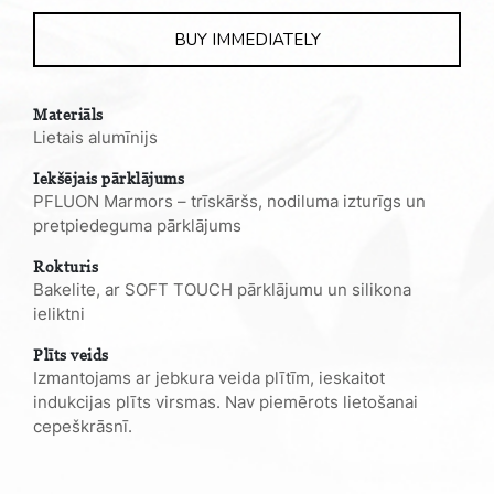
quantity
BUY IMMEDIATELY
Materiāls
Lietais alumīnijs
Iekšējais pārklājums
PFLUON Marmors – trīskāršs, nodiluma izturīgs un
pretpiedeguma pārklājums
Rokturis
Bakelite, ar SOFT TOUCH pārklājumu un silikona
ieliktni
Plīts veids
Izmantojams ar jebkura veida plītīm, ieskaitot
indukcijas plīts virsmas. Nav piemērots lietošanai
cepeškrāsnī.