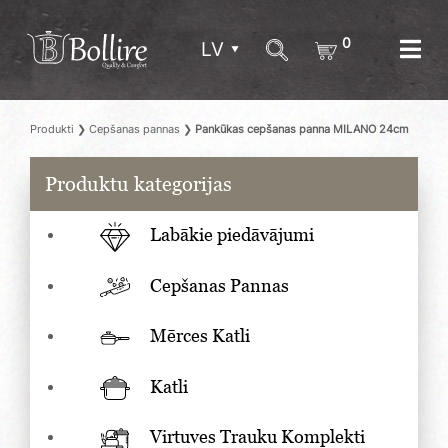
0
LV
Produkti
❯
Cepšanas pannas
❯
Pankūkas cepšanas panna MILANO 24cm
Produktu kategorijas
Labākie piedāvājumi
Cepšanas Pannas
Mērces Katli
Katli
Virtuves Trauku Komplekti