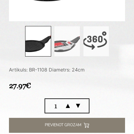
Artikuls: BR-1108
Diametrs: 24cm
27.97
€
Pankūkas
▲
▼
cepšanas
panna
MILANO
PIEVIENOT GROZAM
24cm