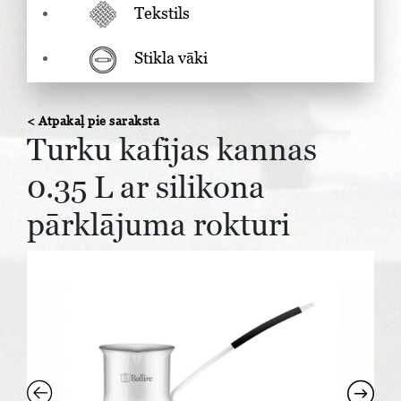
Tekstils
Stikla vāki
< Atpakaļ pie saraksta
Turku kafijas kannas
0.35 L ar silikona
pārklājuma rokturi