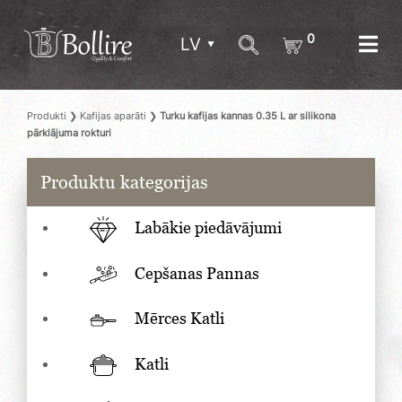
0
LV
Produkti
❯
Kafijas aparāti
❯
Turku kafijas kannas 0.35 L ar silikona
pārklājuma rokturi
Produktu kategorijas
Labākie piedāvājumi
Cepšanas Pannas
Mērces Katli
Katli