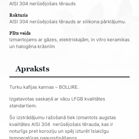
AISI 304 nerūsējošais tērauds
Rokturis
AISI 304 nerūsējošais tērauds ar silikona pārklājumu.
Plīts veids
Izmantojams ar gāzes, elektriskajām, in vitro keramikas
un halogēna krāsnīm
Apraksts
Turku kafijas kannas – BOLLIRE.
Izgatavotas saskaņā ar vācu LFGB kvalitātes
standartiem.
Šo izstrādājumu ražošanā tiek izmantots augstas
kvalitātes AISI 304
nerūsējošais tērauda, kas ir
noturīgs pret koroziju un spēj izturēt īslaicīgu
temperatūras paaugstināšanos.