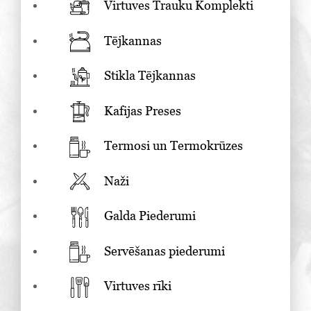
Virtuves Trauku Komplekti
Tējkannas
Stikla Tējkannas
Kafijas Preses
Termosi un Termokrūzes
Naži
Galda Piederumi
Servēšanas piederumi
Virtuves rīki