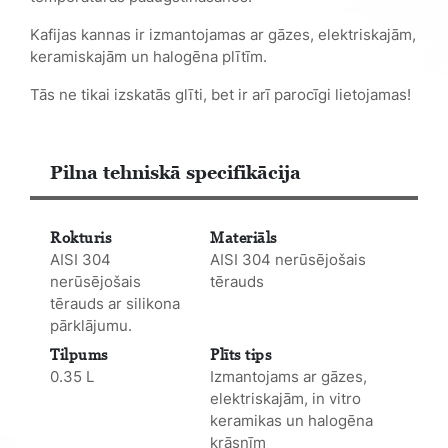
Kafijas kannas ir izmantojamas ar gāzes, elektriskajām,
keramiskajām un halogēna plītīm.
Tās ne tikai izskatās glīti, bet ir arī parocīgi lietojamas!
Pilna tehniskā specifikācija
Rokturis
Materiāls
AISI 304
AISI 304 nerūsējošais
nerūsējošais
tērauds
tērauds ar silikona
pārklājumu.
Tilpums
Plīts tips
0.35 L
Izmantojams ar gāzes,
elektriskajām, in vitro
keramikas un halogēna
krāsnīm