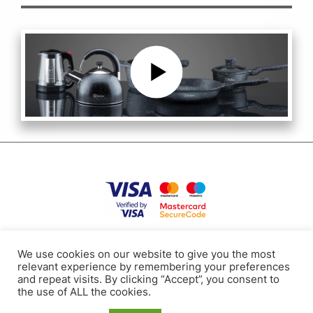
Privātuma politika
Lietošanas noteikumi
Sīkdatnes
Kontakti
We use cookies on our website to give you the most
relevant experience by remembering your preferences
and repeat visits. By clicking “Accept”, you consent to
Tel: +371 24112117
the use of ALL the cookies.
E-mail: bollire.orders@gmail.com
RAVA SIA, Reģistrācijas Nr.: 40003919188,Zeltrītu iela 20-65, Mārupe, Mārupes Novads,