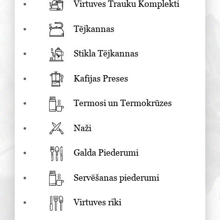
Virtuves Trauku Komplekti
Tējkannas
Stikla Tējkannas
Kafijas Preses
Termosi un Termokrūzes
Naži
Galda Piederumi
Servēšanas piederumi
Virtuves rīki