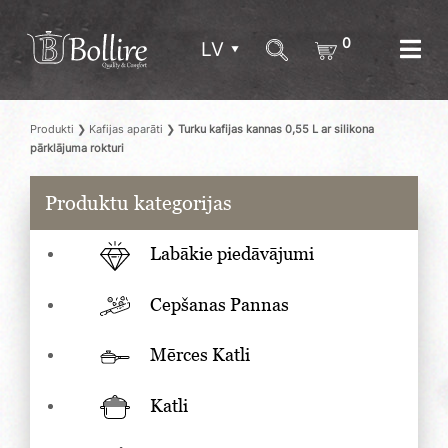
0
LV
Produkti
❯
Kafijas aparāti
❯
Turku kafijas kannas 0,55 L ar silikona
pārklājuma rokturi
Produktu kategorijas
Labākie piedāvājumi
Cepšanas Pannas
Mērces Katli
Katli