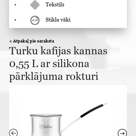
Tekstils
Stikla vāki
< Atpakaļ pie saraksta
Turku kafijas kannas
0,55 L ar silikona
pārklājuma rokturi