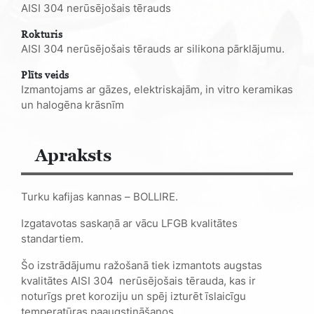
AISI 304 nerūsējošais tērauds
Rokturis
AISI 304 nerūsējošais tērauds ar silikona pārklājumu.
Plīts veids
Izmantojams ar gāzes, elektriskajām, in vitro keramikas
un halogēna krāsnīm
Apraksts
Turku kafijas kannas – BOLLIRE.
Izgatavotas saskaņā ar vācu LFGB kvalitātes
standartiem.
Šo izstrādājumu ražošanā tiek izmantots augstas
kvalitātes AISI 304
nerūsējošais tērauda, kas ir
noturīgs pret koroziju un spēj izturēt īslaicīgu
temperatūras paaugstināšanos.