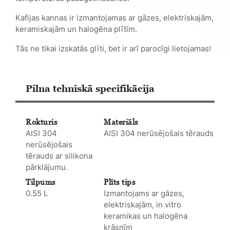
Kafijas kannas ir izmantojamas ar gāzes, elektriskajām,
keramiskajām un halogēna plītīm.
Tās ne tikai izskatās glīti, bet ir arī parocīgi lietojamas!
Pilna tehniskā specifikācija
Rokturis
Materiāls
AISI 304
AISI 304 nerūsējošais tērauds
nerūsējošais
tērauds ar silikona
pārklājumu.
Tilpums
Plīts tips
0.55 L
Izmantojams ar gāzes,
elektriskajām, in vitro
keramikas un halogēna
krāsnīm