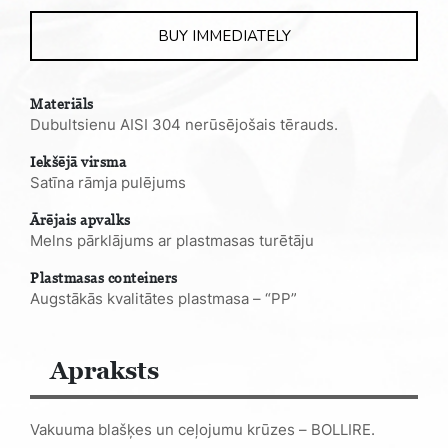
quantity
BUY IMMEDIATELY
Materiāls
Dubultsienu AISI 304 nerūsējošais tērauds.
Iekšējā virsma
Satīna rāmja pulējums
Ārējais apvalks
Melns pārklājums ar plastmasas turētāju
Plastmasas conteiners
Augstākās kvalitātes plastmasa – “PP”
Apraksts
Vakuuma blašķes un ceļojumu krūzes – BOLLIRE.