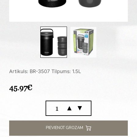
Artikuls: BR-3507
Tilpums: 1.5L
45.97
€
Vakuuma
▲
▼
pārtikas
termoss
1.5
PIEVIENOT GROZAM
L