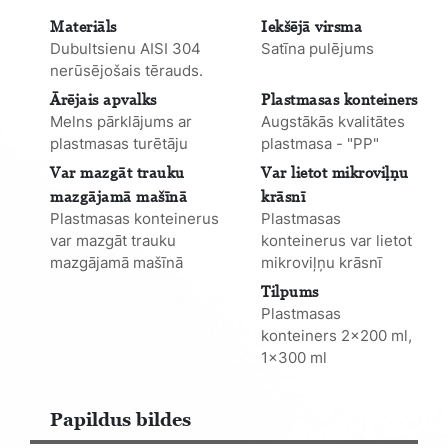
Materiāls
Iekšējā virsma
Dubultsienu AISI 304
Satīna pulējums
nerūsējošais tērauds.
Ārējais apvalks
Plastmasas konteiners
Melns pārklājums ar
Augstākās kvalitātes
plastmasas turētāju
plastmasa - "PP"
Var mazgāt trauku
Var lietot mikroviļņu
mazgājamā mašīnā
krāsnī
Plastmasas konteinerus
Plastmasas
var mazgāt trauku
konteinerus var lietot
mazgājamā mašīnā
mikroviļņu krāsnī
Tilpums
Plastmasas
konteiners 2x200 ml,
1x300 ml
Papildus bildes