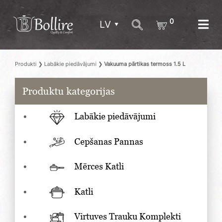
0
LV
Produkti
❯
Labākie piedāvājumi
❯
Vakuuma pārtikas termoss 1.5 L
Produktu kategorijas
Labākie piedāvājumi
Cepšanas Pannas
Mērces Katli
Katli
Virtuves Trauku Komplekti