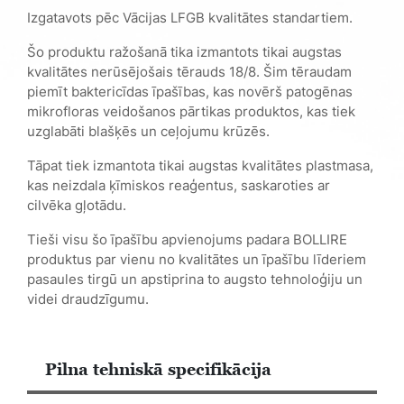
Izgatavots pēc Vācijas LFGB kvalitātes standartiem.
Šo produktu ražošanā tika izmantots tikai augstas
kvalitātes nerūsējošais tērauds 18/8. Šim tēraudam
piemīt baktericīdas īpašības, kas novērš patogēnas
mikrofloras veidošanos pārtikas produktos, kas tiek
uzglabāti blašķēs un ceļojumu krūzēs.
Tāpat tiek izmantota tikai augstas kvalitātes plastmasa,
kas neizdala ķīmiskos reaģentus, saskaroties ar
cilvēka gļotādu.
Tieši visu šo īpašību apvienojums padara BOLLIRE
produktus par vienu no kvalitātes un īpašību līderiem
pasaules tirgū un apstiprina to augsto tehnoloģiju un
videi draudzīgumu.
Pilna tehniskā specifikācija