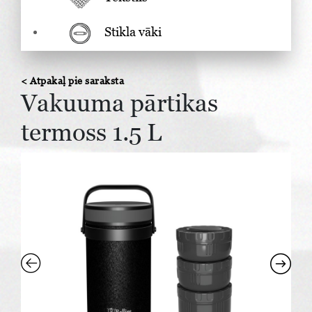
Stikla vāki
< Atpakaļ pie saraksta
Vakuuma pārtikas
termoss 1.5 L