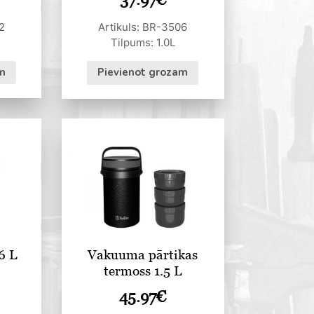
2
Artikuls: BR-3506
Tilpums: 1.0L
m
Pievienot grozam
6 L
Vakuuma pārtikas
termoss 1.5 L
45.97
€