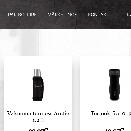
PAR BOLLIRE
MĀRKETINGS
KONTAKTI
L
Vakuuma termoss Arctic
Termokrūze 0.4
1.2 L
19.97
€
32.97
€