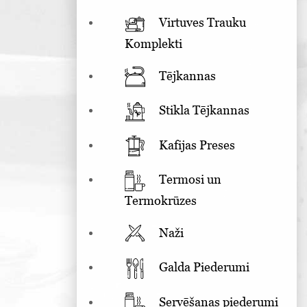
Virtuves Trauku
Komplekti
Tējkannas
Stikla Tējkannas
Kafijas Preses
Termosi un
Termokrūzes
Naži
Galda Piederumi
Servēšanas piederumi