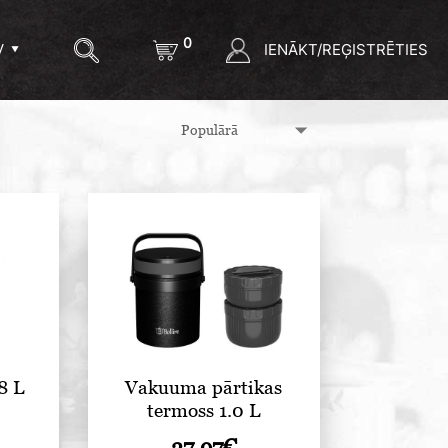
0
IENĀKT/REĢISTRĒTIES
V
8 L
Vakuuma pārtikas
termoss 1.0 L
37.97
€