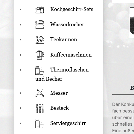
Kochgeschirr-Sets
Wasserkocher
Teekannen
Kaffeemaschinen
Thermoflaschen
und Becher
B
Messer
Der Konkur
Besteck
fach bess
über eine
Serviergeschirr
schnelles
Eine auße