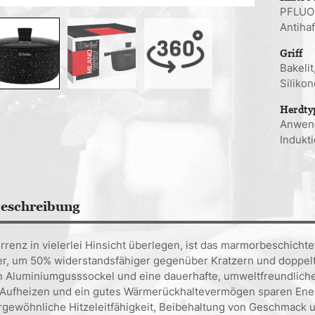
PFLUON
Antiha
Griff
Bakeli
Siliko
Herdty
Anwend
Indukt
eschreibung
renz in vielerlei Hinsicht überlegen, ist das marmorbeschichte
er, um 50% widerstandsfähiger gegenüber Kratzern und doppelt
n Aluminiumgusssockel und eine dauerhafte, umweltfreundliche
 Aufheizen und ein gutes Wärmerückhaltevermögen sparen Energ
rgewöhnliche Hitzeleitfähigkeit, Beibehaltung von Geschmack u