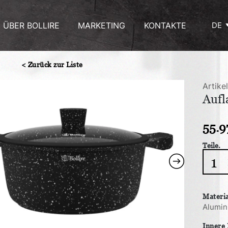
ÜBER BOLLIRE
MARKETING
KONTAKTE
DE
< Zurück zur Liste
Artike
Aufl
55.9
Teile.
Aufla
MILA
5.2
L
Materi
Meng
Alumi
Innere