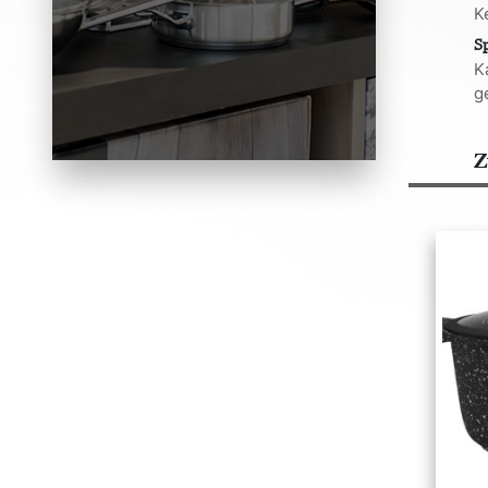
K
S
K
g
Z