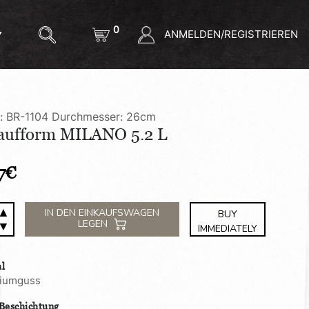
0
ANMELDEN/REGISTRIEREN
l: BR-1104
Durchmesser: 26cm
aufform MILANO 5.2 L
7
€
▲
ufform
IN DEN EINKAUFSWAGEN
BUY
LEGEN
▼
NO
IMMEDIATELY
al
e
niumguss
 Beschichtung