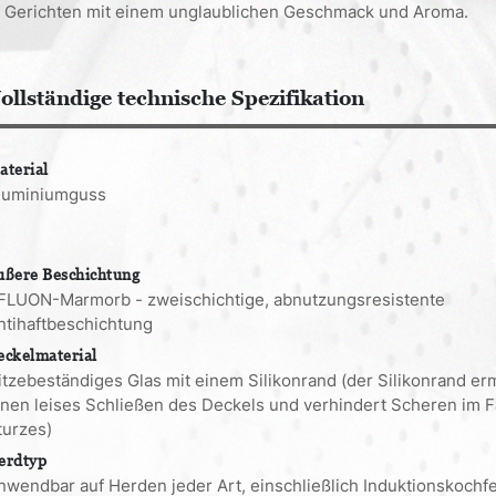
n Gerichten mit einem unglaublichen Geschmack und Aroma.
ollständige technische Spezifikation
aterial
luminiumguss
ußere Beschichtung
FLUON-Marmorb - zweischichtige, abnutzungsresistente
ntihaftbeschichtung
eckelmaterial
itzebeständiges Glas mit einem Silikonrand (der Silikonrand er
inen leises Schließen des Deckels und verhindert Scheren im F
turzes)
erdtyp
nwendbar auf Herden jeder Art, einschließlich Induktionskochfe