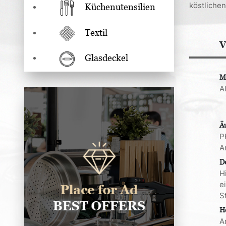
köstliche
Küchenutensilien
Textil
V
Glasdeckel
M
A
Ä
P
A
D
H
e
S
H
A