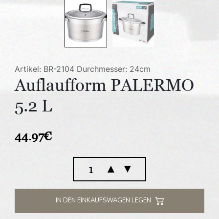
Artikel: BR-2104
Durchmesser: 24cm
Auflaufform PALERMO
5.2 L
44.97
€
Auflaufform
▲
▼
PALERMO
5.2
L
IN DEN EINKAUFSWAGEN LEGEN
Menge