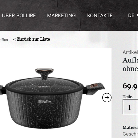
ÜBER BOLLIRE
MARKETING
KONTAKTE
DE
< Zurück zur Liste
iffen
Artike
Aufl
abne
69.9
Teile.
Aufla
SICILI
6.6
L
Materi
mit
Geschm