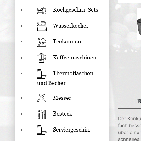
Kochgeschirr-Sets
Wasserkocher
Teekannen
Kaffeemaschinen
Thermoflaschen
und Becher
Messer
B
Besteck
Der Konkur
fach bess
Serviergeschirr
über eine
schnelles