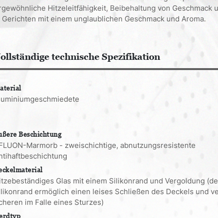
rgewöhnliche Hitzeleitfähigkeit, Beibehaltung von Geschmack u
n Gerichten mit einem unglaublichen Geschmack und Aroma.
ollständige technische Spezifikation
aterial
luminiumgeschmiedete
ußere Beschichtung
FLUON-Marmorb - zweischichtige, abnutzungsresistente
ntihaftbeschichtung
eckelmaterial
itzebeständiges Glas mit einem Silikonrand und Vergoldung (de
ilikonrand ermöglich einen leises Schließen des Deckels und v
cheren im Falle eines Sturzes)
erdtyp