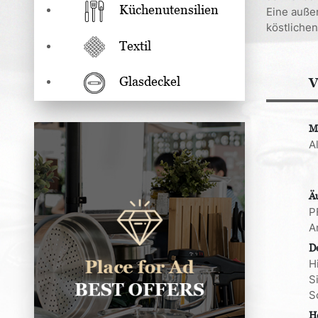
Küchenutensilien
Eine auße
köstliche
Textil
Glasdeckel
V
M
A
Ä
P
A
D
H
S
S
H