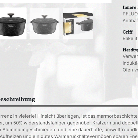
abne
Innere
Griffe
PFLUON
Meng
Antiha
Griff
Bakeli
Herdty
Verwen
Indukt
Ofen v
eschreibung
renz in vielerlei Hinsicht überlegen, ist das marmorbeschichte
er, um 50% widerstandsfähiger gegenüber Kratzern und doppelt
n Aluminiumgeschmiedete und eine dauerhafte, umweltfreundli
 Aufheizen und ein gutes Wärmerückhaltevermögen sparen Energ