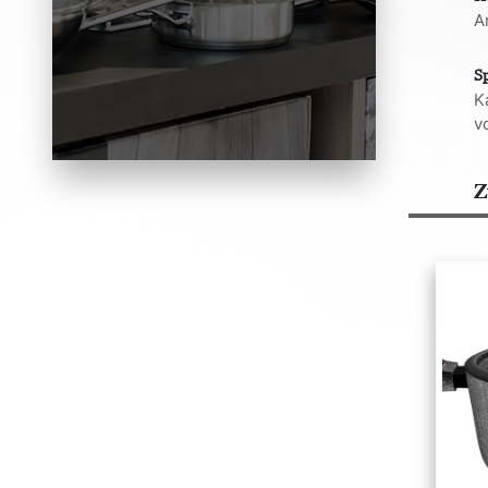
A
S
K
v
Z