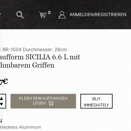
0
ANMELDEN/REGISTRIEREN
l: BR-1504
Durchmesser: 28cm
aufform SICILIA 6.6 L mit
hmbarem Griffen
7
€
▲
ufform
IN DEN EINKAUFSWAGEN
BUY
LEGEN
▼
A
IMMEDIATELY
al
iedetes Aluminium