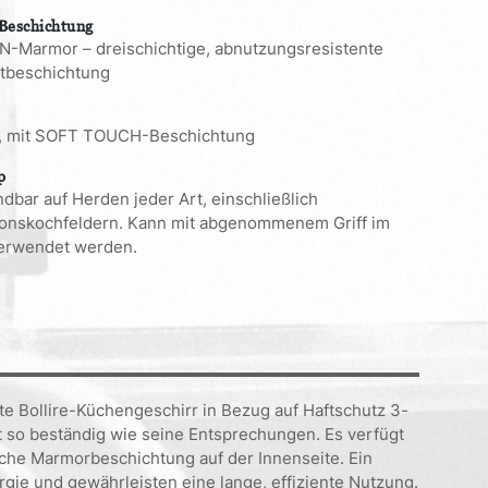
hmbarem
 Beschichtung
n
-Marmor – dreischichtige, abnutzungsresistente
e
ftbeschichtung
t, mit SOFT TOUCH-Beschichtung
p
dbar auf Herden jeder Art, einschließlich
ionskochfeldern. Kann mit abgenommenem Griff im
erwendet werden.
te Bollire-Küchengeschirr in Bezug auf Haftschutz 3-
 so beständig wie seine Entsprechungen. Es verfügt
che Marmorbeschichtung auf der Innenseite. Ein
ie und gewährleisten eine lange, effiziente Nutzung.