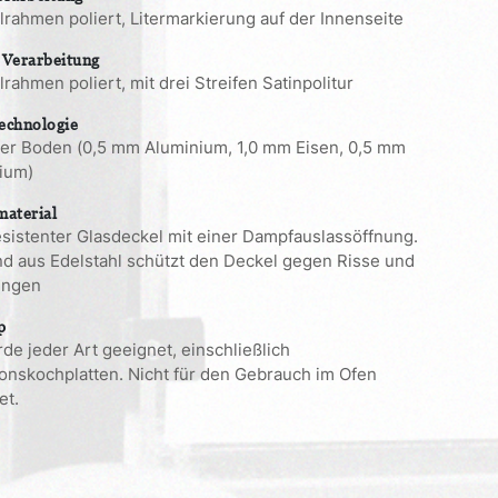
lrahmen poliert, Litermarkierung auf der Innenseite
 Verarbeitung
rahmen poliert, mit drei Streifen Satinpolitur
echnologie
ger Boden (0,5 mm Aluminium, 1,0 mm Eisen, 0,5 mm
ium)
material
esistenter Glasdeckel mit einer Dampfauslassöffnung.
nd aus Edelstahl schützt den Deckel gegen Risse und
ungen
p
de jeder Art geeignet, einschließlich
ionskochplatten. Nicht für den Gebrauch im Ofen
et.