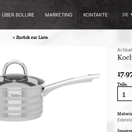
ÜBER BOLLIRE
MARKETING
KONTAKTE
DE
< Zurück zur Liste
Artike
Koc
17.9
Teile.
Kocht
BERG
1.6
L
Materi
Meng
Edelsta
Innenv