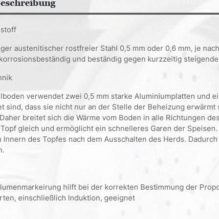
eschreibung
stoff
er austenitischer rostfreier Stahl 0,5 mm oder 0,6 mm, je nach
, korrosionsbeständig und beständig gegen kurzzeitig steigend
hnik
lboden verwendet zwei 0,5 mm starke Aluminiumplatten und ein
t sind, dass sie nicht nur an der Stelle der Beheizung erwärm
 Daher breitet sich die Wärme vom Boden in alle Richtungen de
Topf gleich und ermöglicht ein schnelleres Garen der Speisen.
m Innern des Topfes nach dem Ausschalten des Herds. Dadurch
n.
lumenmarkeirung hilft bei der korrekten Bestimmung der Propor
rten, einschließlich Induktion, geeignet