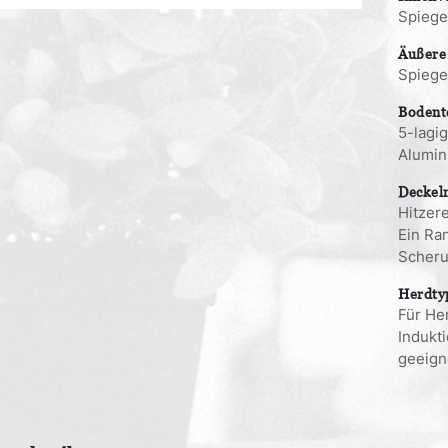
Spiege
Äußere
Spiegel
Bodent
5-lagi
Alumin
Deckel
Hitzer
Ein Ra
Scher
Herdty
Für Her
Indukt
geeign