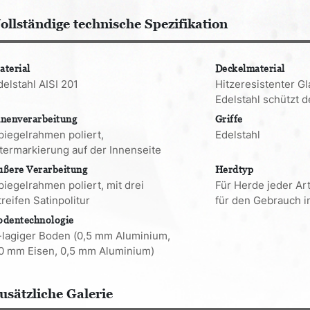
ollständige technische Spezifikation
aterial
Deckelmaterial
delstahl AISI 201
Hitzeresistenter G
Edelstahl schützt
nnenverarbeitung
Griffe
piegelrahmen poliert,
Edelstahl
itermarkierung auf der Innenseite
ußere Verarbeitung
Herdtyp
piegelrahmen poliert, mit drei
Für Herde jeder Art
treifen Satinpolitur
für den Gebrauch i
odentechnologie
-lagiger Boden (0,5 mm Aluminium,
,0 mm Eisen, 0,5 mm Aluminium)
usätzliche Galerie