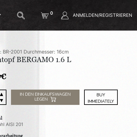
0
ANMELDEN/REGISTRIEREN
l: BR-2001
Durchmesser: 16cm
htopf BERGAMO 1.6 L
7
€
▲
opf
IN DEN EINKAUFSWAGEN
BUY
LEGEN
▼
AMO
IMMEDIATELY
al
e
hl AISI 201
erarbeitung