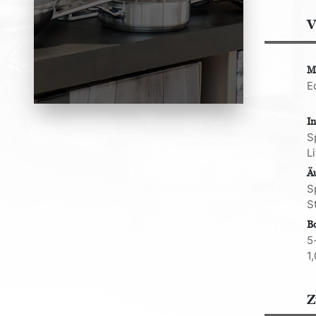
V
M
E
I
S
L
Ä
S
S
B
5
1
Z