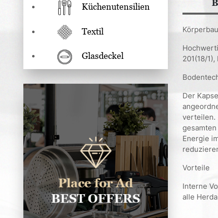
B
Küchenutensilien
Körperbau
Textil
Hochwertig
Glasdeckel
201(18/1)
Bodentec
Der Kapse
angeordne
verteilen.
gesamten 
Energie i
reduziere
Vorteile
Interne Vo
alle Herda