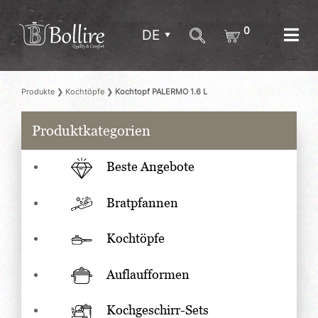
0
DE
Produkte
❯
Kochtöpfe
❯
Kochtopf PALERMO 1.6 L
Produktkategorien
Beste Angebote
Bratpfannen
Kochtöpfe
Auflaufformen
Kochgeschirr-Sets