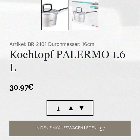
Artikel: BR-2101
Durchmesser: 16cm
Kochtopf PALERMO 1.6
L
30.97
€
Kochtopf
▲
▼
PALERMO
1.6
L
IN DEN EINKAUFSWAGEN LEGEN
Menge