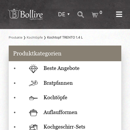
0
DE
Produkte
❯
Kochtöpfe
❯
Kochtopf TRENTO 1.4 L
Produktkategorien
Beste Angebote
Bratpfannen
Kochtöpfe
Auflaufformen
Kochgeschirr-Sets