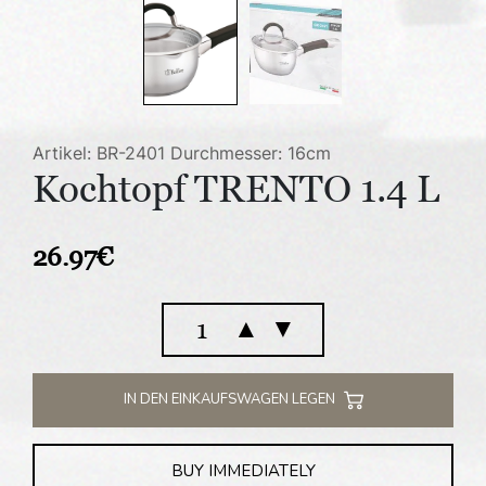
Artikel: BR-2401
Durchmesser: 16cm
Kochtopf TRENTO 1.4 L
26.97
€
Kochtopf
▲
▼
TRENTO
1.4
L
IN DEN EINKAUFSWAGEN LEGEN
Menge
BUY IMMEDIATELY